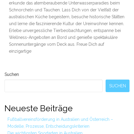
erkunde das atemberaubende Unterwasserparadies beim
Schnorcheln und Tauchen. Lass Dich von der Vielfalt der
australischen Küche begeistern, besuche historische Stätten
und lerne die faszinierende Kultur der Ureinwohner kennen.
Erlebe unvergessliche Tierbeobachtungen, entspanne bei
Wellness-Angeboten an Bord und genieße spektakuläre
Sonnenuntergänge vom Deck aus. Freue Dich auf
einzigartige
Secondary
Suchen
Sidebar
SUCHEN
Neueste Beiträge
Fußballvereinsförderung in Australien und Österreich –
Modelle, Prozesse, Entscheidungskriterien
Die wichtigsten Sportarten in Australien