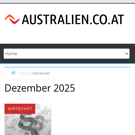
Skip
to
content
2025
Dezember
Home
Dezember 2025
WIRTSCHAFT