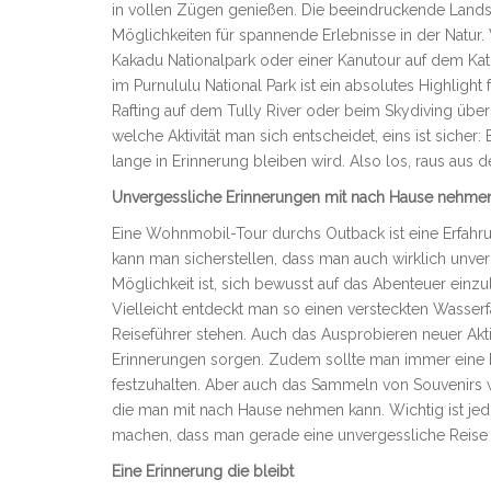
in vollen Zügen genießen. Die beeindruckende Landsch
Möglichkeiten für spannende Erlebnisse in der Natur
Kakadu Nationalpark oder einer Kanutour auf dem Ka
im Purnululu National Park ist ein absolutes Highligh
Rafting auf dem Tully River oder beim Skydiving übe
welche Aktivität man sich entscheidet, eins ist siche
lange in Erinnerung bleiben wird. Also los, raus aus
Unvergessliche Erinnerungen mit nach Hause nehme
Eine Wohnmobil-Tour durchs Outback ist eine Erfahru
kann man sicherstellen, dass man auch wirklich unve
Möglichkeit ist, sich bewusst auf das Abenteuer ein
Vielleicht entdeckt man so einen versteckten Wasserf
Reiseführer stehen. Auch das Ausprobieren neuer Akt
Erinnerungen sorgen. Zudem sollte man immer eine
festzuhalten. Aber auch das Sammeln von Souvenirs 
die man mit nach Hause nehmen kann. Wichtig ist je
machen, dass man gerade eine unvergessliche Reise 
Eine Erinnerung die bleibt