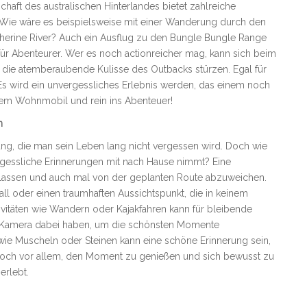
aft des australischen Hinterlandes bietet zahlreiche
. Wie wäre es beispielsweise mit einer Wanderung durch den
therine River? Auch ein Ausflug zu den Bungle Bungle Range
t für Abenteurer. Wer es noch actionreicher mag, kann sich beim
r die atemberaubende Kulisse des Outbacks stürzen. Egal für
r: Es wird ein unvergessliches Erlebnis werden, das einem noch
 dem Wohnmobil und rein ins Abenteuer!
n
ng, die man sein Leben lang nicht vergessen wird. Doch wie
rgessliche Erinnerungen mit nach Hause nimmt? Eine
zulassen und auch mal von der geplanten Route abzuweichen.
all oder einen traumhaften Aussichtspunkt, die in keinem
ivitäten wie Wandern oder Kajakfahren kann für bleibende
 Kamera dabei haben, um die schönsten Momente
wie Muscheln oder Steinen kann eine schöne Erinnerung sein,
doch vor allem, den Moment zu genießen und sich bewusst zu
erlebt.