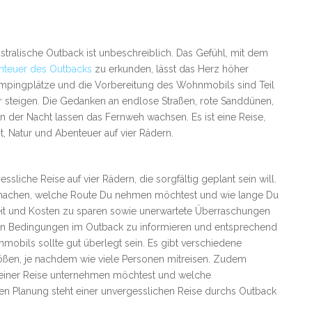
tralische Outback ist unbeschreiblich. Das Gefühl, mit dem
nteuer des Outbacks
zu erkunden, lässt das Herz höher
ampingplätze und die Vorbereitung des Wohnmobils sind Teil
 steigen. Die Gedanken an endlose Straßen, rote Sanddünen,
 der Nacht lassen das Fernweh wachsen. Es ist eine Reise,
t, Natur und Abenteuer auf vier Rädern.
liche Reise auf vier Rädern, die sorgfältig geplant sein will.
r machen, welche Route Du nehmen möchtest und wie lange Du
 Zeit und Kosten zu sparen sowie unerwartete Überraschungen
schen Bedingungen im Outback zu informieren und entsprechend
nmobils sollte gut überlegt sein. Es gibt verschiedene
ößen, je nachdem wie viele Personen mitreisen. Zudem
f Deiner Reise unternehmen möchtest und welche
ten Planung steht einer unvergesslichen Reise durchs Outback