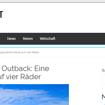
News
Reisen
Wirtschaft
essliche Reise auf vier Räder
 Outback: Eine
S
S
f vier Räder
S