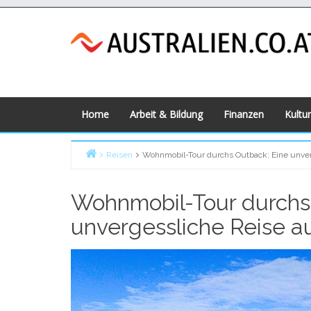
Skip
to
content
Home
Arbeit & Bildung
Finanzen
Kultur
Reisen
Wohnmobil-Tour durchs Outback: Eine unverg
Home
Wohnmobil-Tour durchs
unvergessliche Reise au