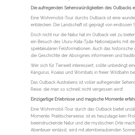
Die aufregenden Sehenswürdigkeiten des Outbacks 
Eine Wohnmobil-Tour durchs Outback ist eine wunder
entdecken. Die Landschaft ist geprägt von endlosen 
Doch nicht nur die Natur hat im Outback viel zu bieten
ein Besuch des Uluru-Kata-Tjuta-Nationalparks mit 
spektakulären Felsformationen. Auch das historische A
die Geschichte der Aborigines informieren und tradit
Wer sich für Tierwelt interessiert, sollte unbedingt
Kängurus, Koalas und Wombats in freier Wildbahn b
Das Outback Australiens ist voller aufregender Sehen
Reise, die man so schnell nicht vergessen wird!
Einzigartige Erlebnisse und magische Momente erfah
Eine Wohnmobil-Tour durch das Outback bietet unzähl
Momente. Praktischerweise, ist es heuzutage kein P
beeindruckende Natur und die mystischen Orte mach
Abenteuer einlässt, wird mit atemberaubenden Sonne