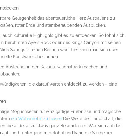
entdecken
bare Gelegenheit das abenteuerliche Herz Australiens zu
Straßen, roter Erde und atemberaubenden Ausblicken.
, auch kulturelle Highlights gibt es zu entdecken. So lohnt sich
dem berühmten Ayers Rock oder des Kings Canyon mit seinen
lice Springs ist einen Besuch wert, hier kann man sich über
ionelle Kunstwerke bestaunen.
 einen Abstecher in den Kakadu Nationalpark machen und
eobachten.
swürdigkeiten, die darauf warten entdeckt zu werden – eine
ren
ige Möglichkeiten für einzigartige Erlebnisse und magische
roblem
ein Wohnmobil zu leasen
.Die Weite der Landschaft, die
en diese Reise zu etwas ganz Besonderem. Wer sich auf das
nauf- und -untergängen belohnt und kann die Sterne am