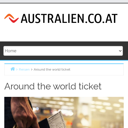
Skip
to
content
Reisen
Around the world ticket
Home
Around the world ticket