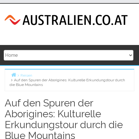
Skip
to
content
Reisen
Auf den Spuren der Aborigines: Kulturelle Erkundungstour durch
Home
die Blue Mountains
Auf den Spuren der
Aborigines: Kulturelle
Erkundungstour durch die
Blue Mountains