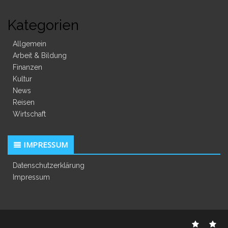
Kategorien
Allgemein
Arbeit & Bildung
Finanzen
Kultur
News
Reisen
Wirtschaft
IMPRESSUM
Datenschutzerklärung
Impressum
Datens
Im