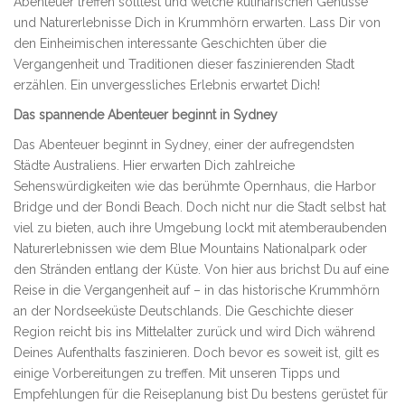
Abenteuer treffen solltest und welche kulinarischen Genüsse
und Naturerlebnisse Dich in Krummhörn erwarten. Lass Dir von
den Einheimischen interessante Geschichten über die
Vergangenheit und Traditionen dieser faszinierenden Stadt
erzählen. Ein unvergessliches Erlebnis erwartet Dich!
Das spannende Abenteuer beginnt in Sydney
Das Abenteuer beginnt in Sydney, einer der aufregendsten
Städte Australiens. Hier erwarten Dich zahlreiche
Sehenswürdigkeiten wie das berühmte Opernhaus, die Harbor
Bridge und der Bondi Beach. Doch nicht nur die Stadt selbst hat
viel zu bieten, auch ihre Umgebung lockt mit atemberaubenden
Naturerlebnissen wie dem Blue Mountains Nationalpark oder
den Stränden entlang der Küste. Von hier aus brichst Du auf eine
Reise in die Vergangenheit auf – in das historische Krummhörn
an der Nordseeküste Deutschlands. Die Geschichte dieser
Region reicht bis ins Mittelalter zurück und wird Dich während
Deines Aufenthalts faszinieren. Doch bevor es soweit ist, gilt es
einige Vorbereitungen zu treffen. Mit unseren Tipps und
Empfehlungen für die Reiseplanung bist Du bestens gerüstet für