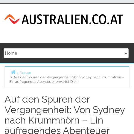
Skip
to
content
Reisen
Auf den Spuren der Vergangenheit: Von Sydney nach Krummhörn –
Home
Ein aufregendes Abenteuer erwartet Dich!
Auf den Spuren der
Vergangenheit: Von Sydney
nach Krummhörn – Ein
aufregendes Abenteuer