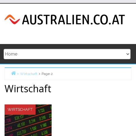
Skip
to
content
Wirtschaft
Page 2
Home
Wirtschaft
WIRTSCHAFT