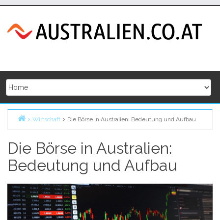
Skip
to
content
Wirtschaft
Die Börse in Australien: Bedeutung und Aufbau
Home
Die Börse in Australien:
Bedeutung und Aufbau