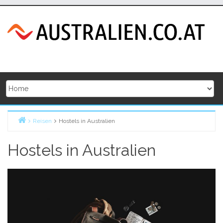
Skip
to
content
Reisen
Hostels in Australien
Home
Hostels in Australien