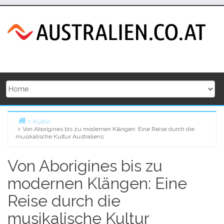
Skip
to
content
Kultur
Von Aborigines bis zu modernen Klängen: Eine Reise durch die
Home
musikalische Kultur Australiens
Von Aborigines bis zu
modernen Klängen: Eine
Reise durch die
musikalische Kultur