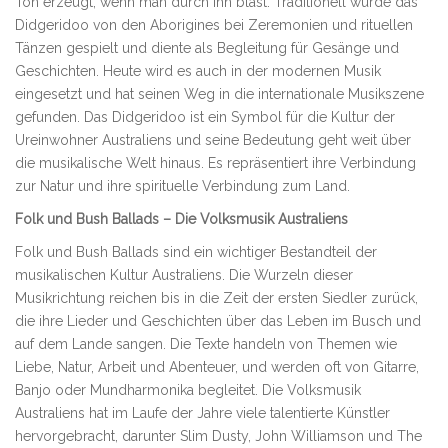
Ton erzeugt, wenn man durch ihn bläst. Traditionell wurde das
Didgeridoo von den Aborigines bei Zeremonien und rituellen
Tänzen gespielt und diente als Begleitung für Gesänge und
Geschichten. Heute wird es auch in der modernen Musik
eingesetzt und hat seinen Weg in die internationale Musikszene
gefunden. Das Didgeridoo ist ein Symbol für die Kultur der
Ureinwohner Australiens und seine Bedeutung geht weit über
die musikalische Welt hinaus. Es repräsentiert ihre Verbindung
zur Natur und ihre spirituelle Verbindung zum Land.
Folk und Bush Ballads – Die Volksmusik Australiens
Folk und Bush Ballads sind ein wichtiger Bestandteil der
musikalischen Kultur Australiens. Die Wurzeln dieser
Musikrichtung reichen bis in die Zeit der ersten Siedler zurück,
die ihre Lieder und Geschichten über das Leben im Busch und
auf dem Lande sangen. Die Texte handeln von Themen wie
Liebe, Natur, Arbeit und Abenteuer, und werden oft von Gitarre,
Banjo oder Mundharmonika begleitet. Die Volksmusik
Australiens hat im Laufe der Jahre viele talentierte Künstler
hervorgebracht, darunter Slim Dusty, John Williamson und The