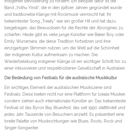
indigenen Bevölkerung zu fördern. Ein Beispiel dafür ist die
Band „Yothu Yindi“, die in den 1980er Jahren gegründet wurde
und traditionelle Klänge mit Rockmusik vermischt hat. Ihr
bekanntester Song „Treaty“ war ein großer Hit und hat dazu
beigetragen, das Bewusstsein für die Rechte der Aborigines zu
schärfen. Heute gibt es viele junge Künstler wie Baker Boy oder
Emily Wurramara, die diese Tradition fortsetzen und ihre
einzigartigen Stimmen nutzen, um die Welt auf die Schönheit
der indigenen Kultur aufmerksam zu machen. Die
Wiederbelebung indigener Klänge ist ein wichtiger Schritt hin zu
einer inklusiveren und respektvolleren Gesellschaft in Australien.
Die Bedeutung von Festivals für die australische Musikkultur
Ein wichtiges Element der australischen Musikszene sind
Festivals. Diese bieten nicht nur eine Plattform für lokale Musiker,
sondern ziehen auch internationale Künstler an. Das bekannteste
Festival ist das Byron Bay Bluesfest, das seit 1990 stattfindet und
jedes Jahr Tausende von Besuchern anzieht. Es präsentiert eine
breite Palette von Musikrichtungen wie Blues, Roots, Rock und
Singer-Songwriter.